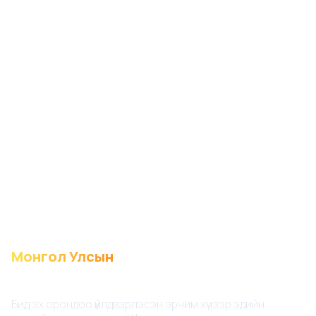
Монгол Улсын
Эрчим хүчний шинэ эх үүсвэр
Бид эх орондоо үйлдвэрлэсэн эрчим хүчээр эдийн