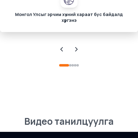
Монгол Улсыг эрчим хүчний хараат бус байдалд
хүргэнэ
Видео танилцуулга
Бөөрөлжүүт уурхай, цахилгаан станцын цогц төсөл