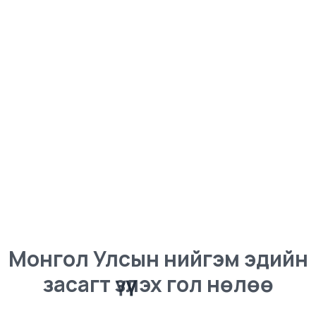
Монгол Улсын нийгэм эдийн
засагт үзүүлэх гол нөлөө