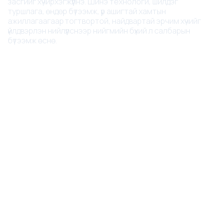
засгийг хүчирхэгжүүлнэ. Шинэ технологи, шилдэг
туршлага, өндөр бүтээмж, үр ашигтай хамтын
ажиллагаагаар тогтвортой, найдвартай эрчим хүчийг
үйлдвэрлэн нийлүүлснээр нийгмийн бүхий л салбарын
бүтээмж өснө.