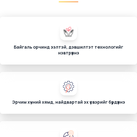
Байгаль орчинд ээлтэй, дэвшилтэт технологийг
нэвтрүүлнэ
Эрчим хүчний хямд, найдвартай эх үүсвэрийг бүрдүүлнэ